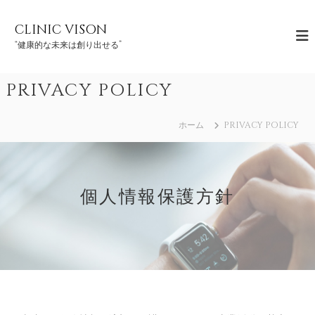
コ
ン
CLINIC VISON
テ
“健康的な未来は創り出せる”
ン
ツ
へ
PRIVACY POLICY
ス
キ
ッ
ホーム
PRIVACY POLICY
プ
個人情報保護方針