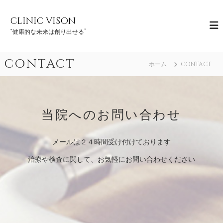
コ
ン
CLINIC VISON
テ
“健康的な未来は創り出せる”
ン
ツ
へ
CONTACT
ホーム
CONTACT
ス
キ
ッ
プ
当院へのお問い合わせ
メールは２４時間受け付けております
治療や検査に関して、お気軽にお問い合わせください