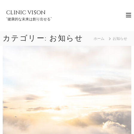
コ
ン
CLINIC VISON
テ
“健康的な未来は創り出せる”
ン
ツ
へ
カテゴリー:
お知らせ
ホーム
お知らせ
ス
キ
ッ
プ